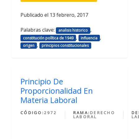
Publicado el
13 febrero, 2017
Palabras clave:
,
analisis historico
,
,
constitución política de 1949
influencia
,
origen
principios constitucionales
Principio De
Proporcionalidad En
Materia Laboral
CÓDIGO:
2972
RAMA:
DERECHO
DE
LABORAL
LA