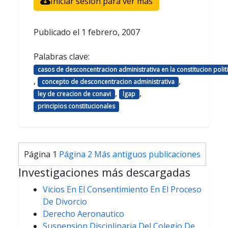
Iniciar sesión para ver más
Publicado el
1 febrero, 2007
Palabras clave:
casos de desconcentracion administrativa en la constitucion polit
,
,
concepto de desconcentracion administrativa
,
,
ley de creacion de conavi
lgap
principios constitucionales
Paginación
Página 1
Página 2
Más antiguos
publicaciones
de
Investigaciones más descargadas
entradas
Vicios En El Consentimiento En El Proceso
De Divorcio
Derecho Aeronautico
Suspension Disciplinaria Del Colegio De