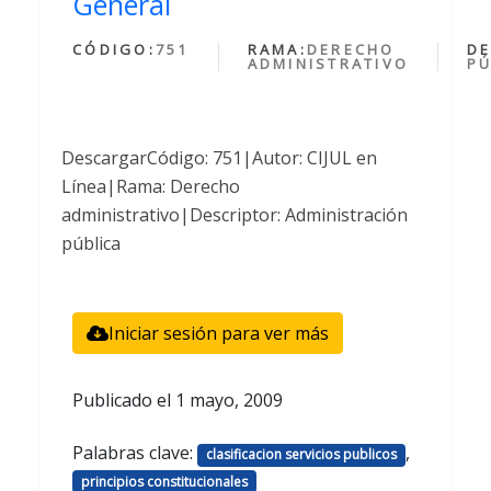
General
CÓDIGO:
751
RAMA:
DERECHO
DE
ADMINISTRATIVO
PÚ
DescargarCódigo: 751|Autor: CIJUL en
Línea|Rama: Derecho
administrativo|Descriptor: Administración
pública
Iniciar sesión para ver más
Publicado el
1 mayo, 2009
Palabras clave:
,
clasificacion servicios publicos
principios constitucionales