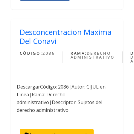
Desconcentracion Maxima
Del Conavi
CÓDIGO:
2086
RAMA:
DERECHO
D
ADMINISTRATIVO
D
A
DescargarCódigo: 2086|Autor: CIJUL en
Línea|Rama: Derecho
administrativo|Descriptor: Sujetos del
derecho administrativo